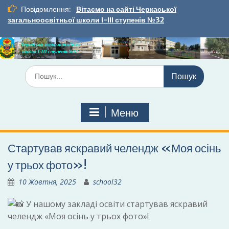
Перейти
Повідомлення:
Вітаємо на сайті Черкаської
до
загальноосвітньої школи І-ІІІ ступенів №32
вмісту
Шукати:
Меню
Стартував яскравий челендж «Моя осінь
у трьох фото»!
10 Жовтня, 2025
school32
У нашому закладі освіти стартував яскравий
челендж «Моя осінь у трьох фото»!