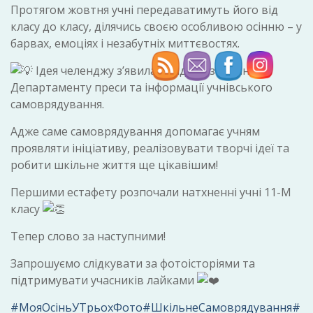
Протягом жовтня учні передаватимуть його від
класу до класу, ділячись своєю особливою осінню – у
барвах, емоціях і незабутніх миттєвостях.
Ідея челенджу з’явилася під час засідання
Департаменту преси та інформації учнівського
самоврядування.
Адже саме самоврядування допомагає учням
проявляти ініціативу, реалізовувати творчі ідеї та
робити шкільне життя ще цікавішим!
Першими естафету розпочали
натхненні учні 11-М
класу
Тепер слово за наступними!
Запрошуємо слідкувати за фотоісторіями та
підтримувати учасників лайками
#МояОсіньУТрьохФото
#ШкільнеСамоврядування
#