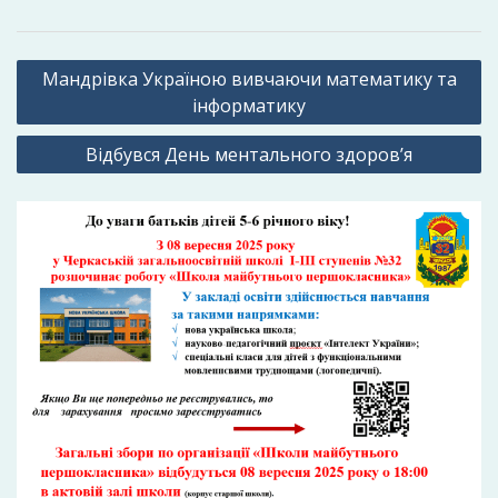
Навігація
Мандрівка Україною вивчаючи математику та
записів
інформатику
Відбувся День ментального здоров’я