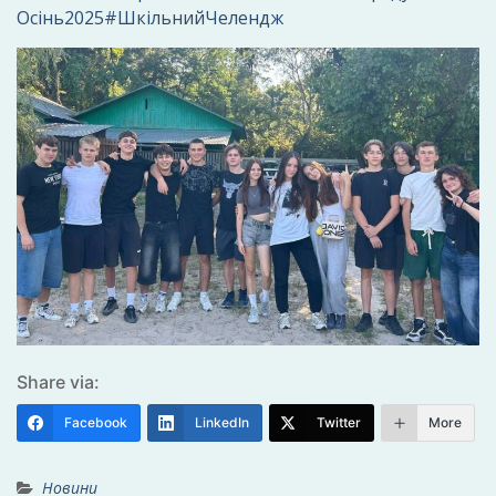
Осінь2025
#ШкільнийЧелендж
Share via:
Facebook
LinkedIn
Twitter
More
Новини