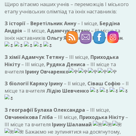
Щиро вітаємо наших учнів – переможців І міського
етапу учнівських олімпіад та їхніх наставників:
З історії
–
Веретільник Анну
– І місце,
Бердіна
Андрія
– ІІ місце,
Адамчук Тетяну
– ІІІ місце та
їхніх наставників
Ольгу Яхненко
та
Ірину Таран
.
З хімії
Адамчук Тетяну
– ІІІ місце,
Приходька
Нікіту
– ІІІ місце,
Рудяка Дениса
– ІІІ місце та
вчителя
Ірину Овчаренко
З біології Каряку Ірину
– ІІ місце,
Сіваш Софію
– ІІ
місце та вчителя
Лідію Шевченко
З географії Булаха Олександра
– ІІІ місце,
Овчиннікова Гліба
– ІІІ місце,
Приходька Нікіту
–
ІІІ місце та вчителя
Ірину Шаламай
Бажаємо не зупинятися на досягнутому,