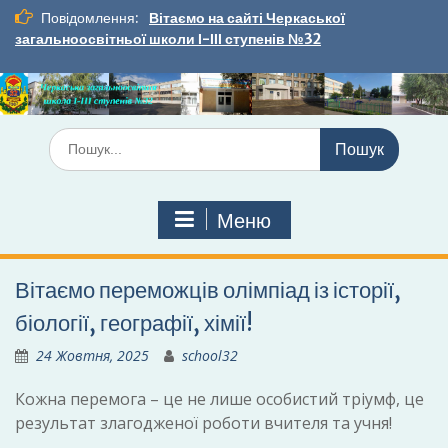
Перейти
Повідомлення:
Вітаємо на сайті Черкаської
до
загальноосвітньої школи І-ІІІ ступенів №32
вмісту
Шукати:
Меню
Вітаємо переможців олімпіад із історії,
біології, географії, хімії!
24 Жовтня, 2025
school32
Кожна перемога – це не лише особистий тріумф, це
результат злагодженої роботи вчителя та учня!