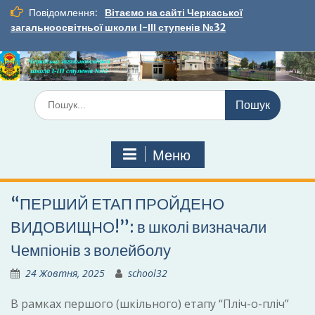
Перейти
Повідомлення:
Вітаємо на сайті Черкаської
до
загальноосвітньої школи І-ІІІ ступенів №32
вмісту
Шукати:
Меню
“ПЕРШИЙ ЕТАП ПРОЙДЕНО
ВИДОВИЩНО!”: в школі визначали
Чемпіонів з волейболу
24 Жовтня, 2025
school32
В рамках першого (шкільного) етапу “Пліч-о-пліч”