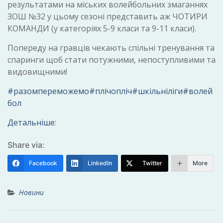
результатами на міських волейбольних змаганнях
ЗОШ №32 у цьому сезоні представить аж ЧОТИРИ
КОМАНДИ (у категоріях 5-9 класи та 9-11 класи).
Попереду на гравців чекають спільні тренування та
спаринги щоб стати потужними, непоступливими та
видовищними!
#разомпереможемо
#плічопліч
#шкільніліги
#волей
бол
Детальніше
:
Share via:
Facebook
LinkedIn
Twitter
More
Новини