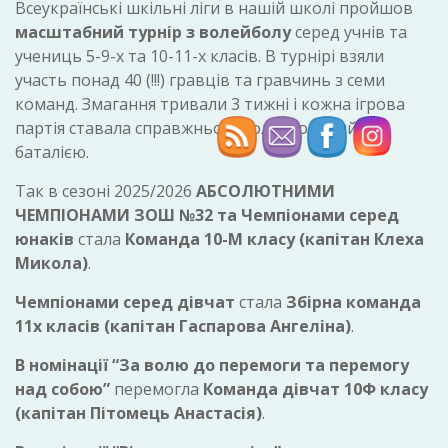
Всеукраїнські шкільні ліги в нашій школі пройшов
масштабний турнір з волейболу
серед учнів та
учениць 5-9-х та 10-11-х класів. В турнірі взяли
участь понад 40 (!!!) гравців та гравчинь з семи
команд. Змагання тривали 3 тижні і кожна ігрова
партія ставала справжньою волейбольний
баталією.
Так в сезоні 2025/2026
АБСОЛЮТНИМИ
ЧЕМПІОНАМИ ЗОШ №32 та Чемпіонами серед
юнаків
стала
Команда 10-М класу (капітан Клеха
Микола)
.
Чемпіонами серед дівчат
стала
Збірна команда
11х класів (капітан Гаспарова Ангеліна)
.
В номінації “За волю до перемоги та перемогу
над собою”
перемогла
Команда дівчат 10Ф класу
(капітан Пітомець Анастасія)
.