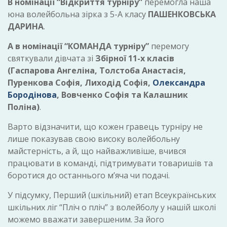
В номінації “Відкриття турніру”
перемогла наша
юна волейбольна зірка з 5-А класу
ПАШЕНКОВСЬКА
ДАРИНА
.
А в номінації “КОМАНДА турніру”
перемогу
святкували дівчата зі
Збірної 11-х класів
(Гаспарова Ангеліна, Толстоба Анастасія,
Пуренкова Софія, Лиходід Софія,
Олександра
Бородінова
, Вовченко Софія та Калашник
Поліна)
.
Варто відзначити, що кожен гравець турніру не
лише показував свою високу волейбольну
майстерність, а й, що найважливіше, вчився
працювати в команді, підтримувати товаришів та
боротися до останнього м’яча чи подачі.
У підсумку, Перший (шкільний) етап Всеукраїнських
шкільних ліг “Пліч о пліч” з волейболу у нашій школі
можемо вважати завершеним. За його