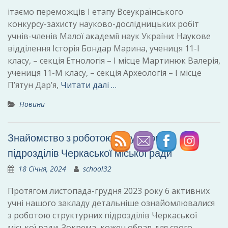
ітаємо переможців І етапу Всеукраїнського
конкурсу-захисту науково-дослідницьких робіт
учнів-членів Малої академії наук України: Наукове
відділення Історія Бондар Марина, учениця 11-І
класу, – секція Етнологія – І місце Мартинюк Валерія,
учениця 11-М класу, – секція Археологія – І місце
П’ятун Дар’я,
Читати далі …
Новини
Знайомство з роботою структурних
підрозділів Черкаської міської ради
18 Січня, 2024
school32
Протягом листопада-грудня 2023 року 6 активних
учні нашого закладу детальніше ознайомлювалися
з роботою структурних підрозділів Черкаської
міської ради. Зокрема, кожен обрав для свого