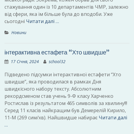
стажування один із 10 департаментів ЧМР, залежно
від сфери, яка їм більше була до вподоби. Уже
сьогодні
Читати далі …
Новини
інтерактивна естафета “Хто швидше”
17 Січня, 2024
school32
Підведено підсумки інтерактивної естафети “Хто
швидше”, яка проводилася в рамках Дня
швидкісного набору тексту. Абсолютним
рекордсменом став учень 9-Ф класу Харченко
Ростислав із результатом 465 символів за хвилину!!!
Серед 11 класів найкращим був Демерелій Кирило,
11-М (269 сим/хв). Найшвидше набирає
Читати далі
…