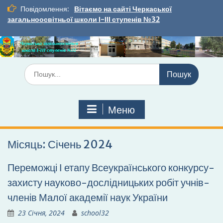
Перейти
Повідомлення:
Вітаємо на сайті Черкаської
до
загальноосвітньої школи І-ІІІ ступенів №32
вмісту
Шукати:
Меню
Місяць:
Січень 2024
Переможці І етапу Всеукраїнського конкурсу-
захисту науково-дослідницьких робіт учнів-
членів Малої академії наук України
23 Січня, 2024
school32