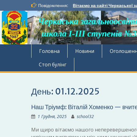
Перейти
Повідомлення:
Вітаємо на сайті Черкаської з
до
вмісту
Головна
Новини
Оголошен
Стоп булінг
День:
01.12.2025
Наш Тріумф: Віталій Хоменко — вчител
1 Грудня, 2025
school32
Ми щиро вітаємо нашого неперевершеного к