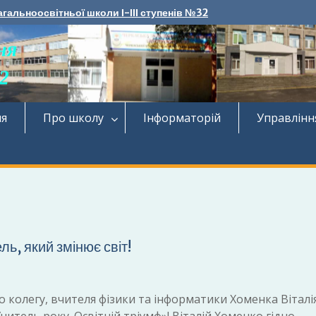
агальноосвітньої школи І-ІІІ ступенів №32
ня
Про школу
Інформаторій
Управлінн
ь, який змінює світ!
олегу, вчителя фізики та інформатики Хоменка Віталія