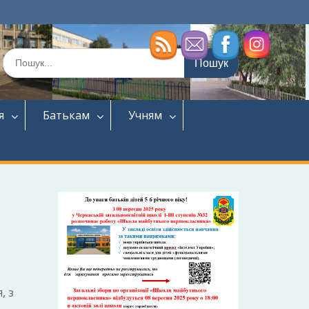
Шукати:
я
Батькам
Учням
, з