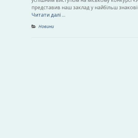
успішним виступом на міському конкурсі «Уч
представив наш заклад у найбільш знаковій
Читати далі …
Новини