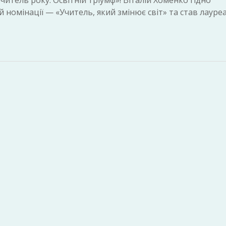
итель року. Освітній тріумф»! Віталій Хоменко гідно
 номінації — «Учитель, який змінює світ» та став лауре