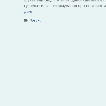
шукає відповіді». Метою даної кампаніє є 
суспільстві та інформування про негативн
далі …
Новини