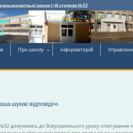
агальноосвітньої школи І-ІІІ ступенів №32
ня
Про школу
Інформаторій
Управлінн
аша шукає відповіді»
Ш №32 долучились до Всеукраїнського уроку-опитування 