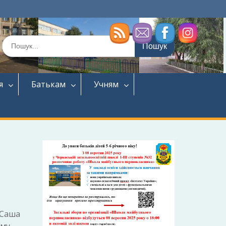
Шукати:
я
Батькам
Учням
«Саша