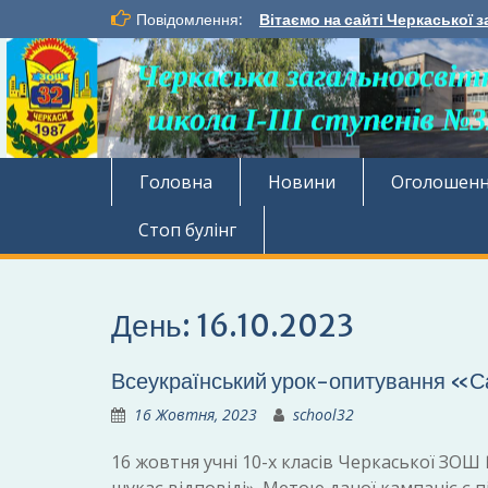
Перейти
Повідомлення:
Вітаємо на сайті Черкаської з
до
вмісту
Головна
Новини
Оголошен
Стоп булінг
День:
16.10.2023
Всеукраїнський урок-опитування «С
16 Жовтня, 2023
school32
16 жовтня учні 10-х класів Черкаської ЗО