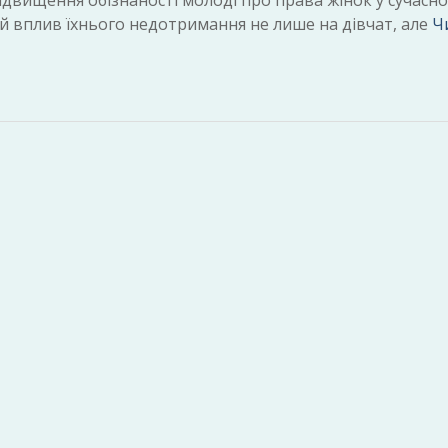
підвищення обізнаності молоді про права жінок у сучасн
ий вплив їхнього недотримання не лише на дівчат, але
Ч