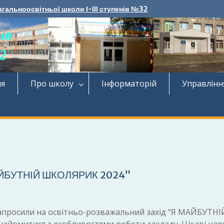
агальноосвітньої школи І-ІІІ ступенів №32
ня
Про школу
Інформаторій
Управлінн
МАЙБУТНІЙ ШКОЛЯРИК 2024”
запросили на освітньо-розважальний захід “Я МАЙБУТНІ