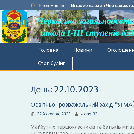
Перейти
Повідомлення:
Вітаємо на сайті Черкаської з
до
вмісту
Головна
Новини
Оголошен
Стоп булінг
День:
22.10.2023
Освітньо-розважальний захід “Я 
22 Жовтня, 2023
school32
Майбутніх першокласників та батьків ми 