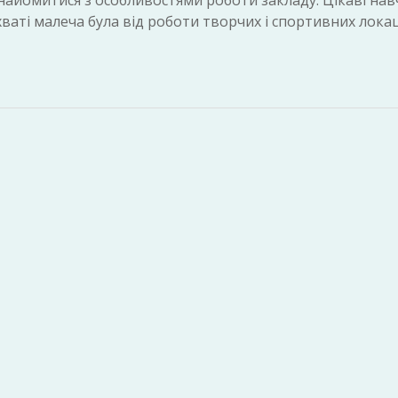
найомитися з особливостями роботи закладу. Цікаві нав
ахваті малеча була від роботи творчих і спортивних локац