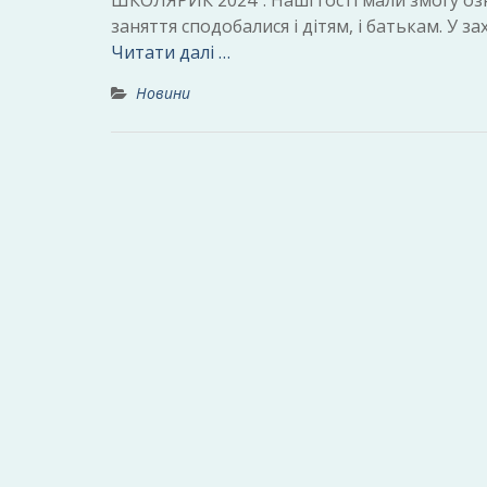
ШКОЛЯРИК 2024”. Наші гості мали змогу оз
заняття сподобалися і дітям, і батькам. У з
Читати далі …
Новини