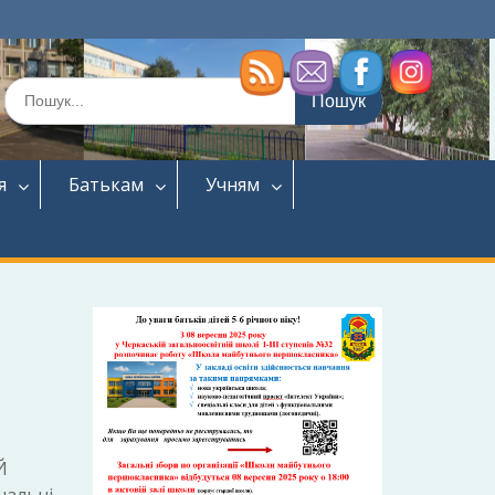
Шукати:
я
Батькам
Учням
Й