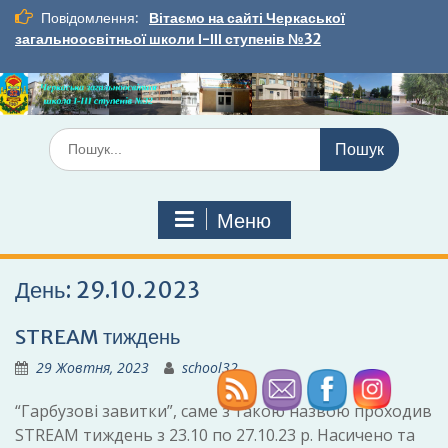
Перейти
Повідомлення:
Вітаємо на сайті Черкаської
до
загальноосвітньої школи І-ІІІ ступенів №32
вмісту
Шукати:
Меню
День:
29.10.2023
STREAM тиждень
29 Жовтня, 2023
school32
“Гарбузові завитки”, саме з такою назвою проходив
STREAM тиждень з 23.10 по 27.10.23 р. Насичено та