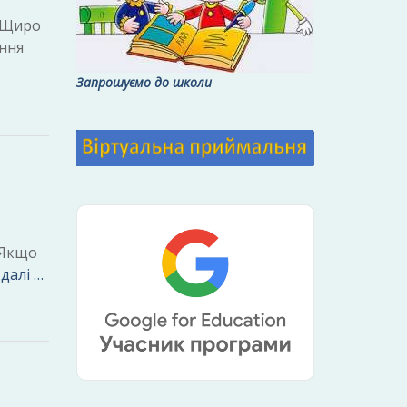
. Щиро
ення
Запрошуємо до школи
 Якщо
далі …