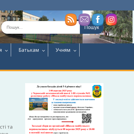
Шукати:
я
Батькам
Учням
сті та