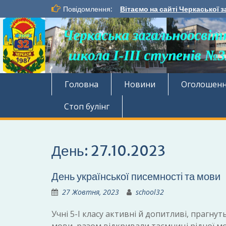
Перейти
Повідомлення:
Вітаємо на сайті Черкаської з
до
вмісту
Головна
Новини
Оголошен
Стоп булінг
День:
27.10.2023
День української писемності та мови
27 Жовтня, 2023
school32
Учні 5-І класу активні й допитливі, прагнут