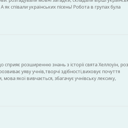
ви: розгадували мовні загадки, складали вірші українсь
 як співали українських пісень! Робота в групах була
 що сприяє розширенню знань з історії свята Хеллоуін, ро
озвиває уяву учнів,творчі здібності,виховує почуття
, мова якої вивчається, збагачує учнівську лексику,