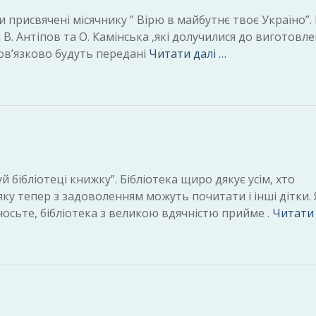
 присвячені місячнику ” Вірю в майбутнє твоє Україно”
В. Антіпов та О. Камінська ,які долучилися до виготовл
бов’язково будуть передані
Читати далі …
бібліотеці книжку”. Бібліотека щиро дякує усім, хто
яку тепер з задоволенням можуть почитати і інші дітки.
осьте, бібліотека з великою вдячністю прийме .
Читати 