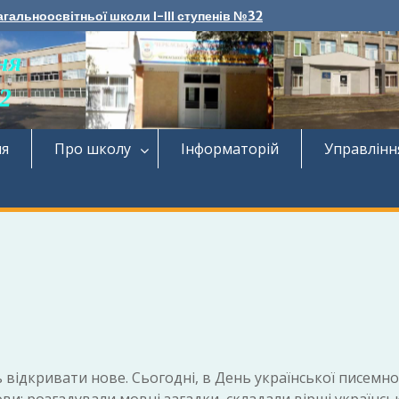
агальноосвітньої школи І-ІІІ ступенів №32
ня
Про школу
Інформаторій
Управлінн
ь відкривати нове. Сьогодні, в День української писемно