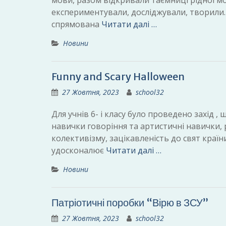
мови, разом відкривали таємниці рідної мо
експериментували, досліджували, творили. А
спрямована
Читати далі …
Новини
Funny and Scary Halloween
27 Жовтня, 2023
school32
Для учнів 6- і класу було проведено захід ,
навички говоріння та артистичні навички, р
колективізму, зацікавленість до свят країни
удосконалює
Читати далі …
Новини
Патріотичні поробки “Вірю в ЗСУ”
27 Жовтня, 2023
school32